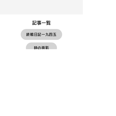
​記事一覧
終戦日記一九四五
時の面影
杉原千畝 スギハラチウネ
​文学紀行